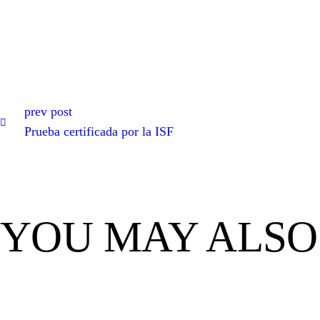
Navegación d
Previous post:
prev post
Prueba certificada por la ISF
YOU MAY ALSO