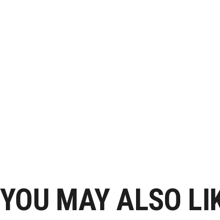
Navegación
de
YOU MAY ALSO LI
entradas